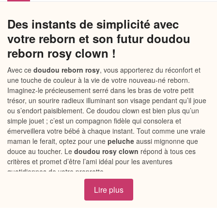
Des instants de simplicité avec
votre reborn et son futur doudou
reborn rosy clown !
Avec ce
doudou reborn rosy
, vous apporterez du réconfort et
une touche de couleur à la vie de votre nouveau-né reborn.
Imaginez-le précieusement serré dans les bras de votre petit
trésor, un sourire radieux illuminant son visage pendant qu’il joue
ou s’endort paisiblement. Ce doudou clown est bien plus qu’un
simple jouet ; c’est un compagnon fidèle qui consolera et
émerveillera votre bébé à chaque instant. Tout comme une vraie
maman le ferait, optez pour une
peluche
aussi mignonne que
douce au toucher. Le
doudou rosy clown
répond à tous ces
critères et promet d’être l’ami idéal pour les aventures
quotidiennes de votre proprette.
Lire plus
Pourquoi choisir notre doudou
reborn rosy clown ?