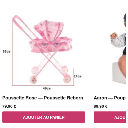
Poussette Rose — Poussette Reborn
Aaron — Poupé
79.90
€
89.90
€
AJOUTER AU PANIER
AJOUT