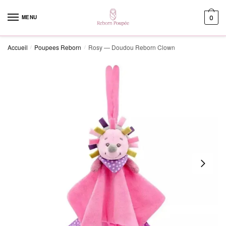
Skip to navigation
Skip to content
MENU
0
Accueil
Poupees Reborn
Rosy — Doudou Reborn Clown
/
/