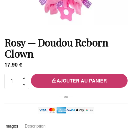
Rosy — Doudou Reborn
Clown
17.90
€
quantité
AJOUTER AU PANIER
de
Rosy
— ou —
—
Doudou
Reborn
Clown
Images
Description