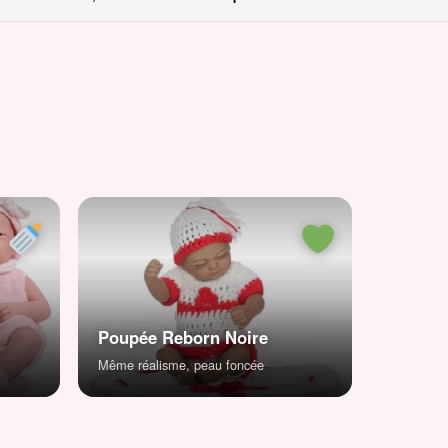
Poupée Reborn Noire
Même réalisme, peau foncée