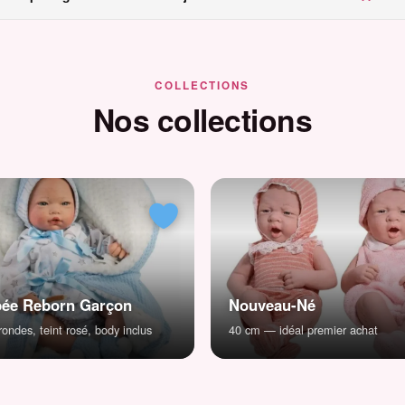
COLLECTIONS
Nos collections
ée Reborn Garçon
Nouveau-Né
ondes, teint rosé, body inclus
40 cm — idéal premier achat