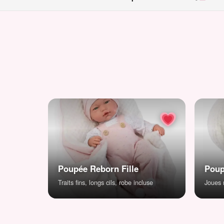
Poupée Reborn Fille
Poup
Traits fins, longs cils, robe incluse
Joues r