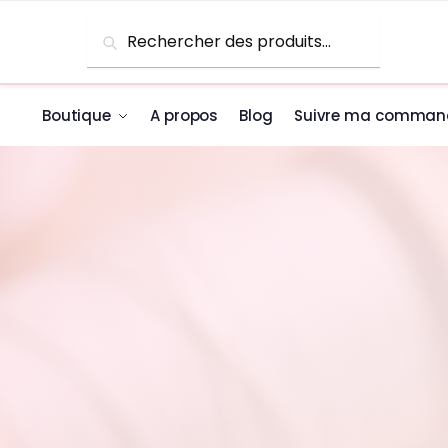
Skip to navigation
Skip to content
Recherche pour :
Recherche
Boutique
A propos
Blog
Suivre ma comman