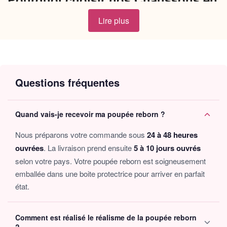
Laine Bleu ?
Lire plus
Matériau de Qualité
: Confectionnés en 100%
laine
douce
et hypoallergénique, parfaits pour les peaux
délicates des bébés reborn.
Design Élégant
: Ces chaussons d’un magnifique bleu
Questions fréquentes
pastel ajoutent une touche de sophistication, idéal pour un
look raffiné.
Confort Exceptionnel
: Avec des semelles souples et
Quand vais-je recevoir ma poupée reborn ?
douces, offrez à votre poupée une sensation de confort
inégalée.
Nous préparons votre commande sous
24 à 48 heures
Fait Main
: Chaque paire est tricotée à la main avec
ouvrées
. La livraison prend ensuite
5 à 10 jours ouvrés
amour, garantissant des finitions impeccables qui
selon votre pays. Votre poupée reborn est soigneusement
témoignent d’un artisanat exceptionnel.
emballée dans une boite protectrice pour arriver en parfait
Taille Universelle
: Design adaptable, convenant à la
plupart des poupées reborn de taille standard, ce qui en
état.
fait un choix pratique.
Ces chaussons sont pensés pour les collectionneurs passionnés
Comment est réalisé le réalisme de la poupée reborn
et ceux qui souhaitent habiller leurs bébés reborn avec style. La