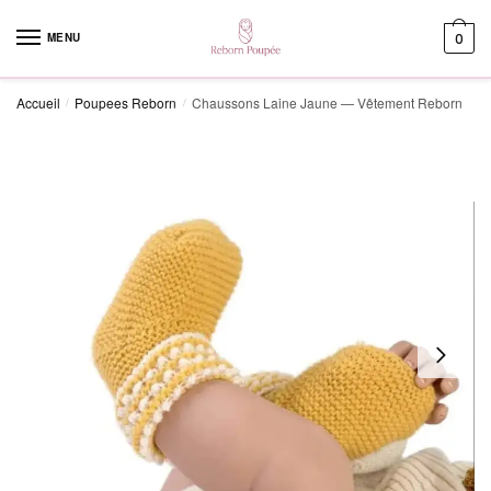
Skip to navigation
Skip to content
MENU
0
Accueil
Poupees Reborn
Chaussons Laine Jaune — Vêtement Reborn
/
/