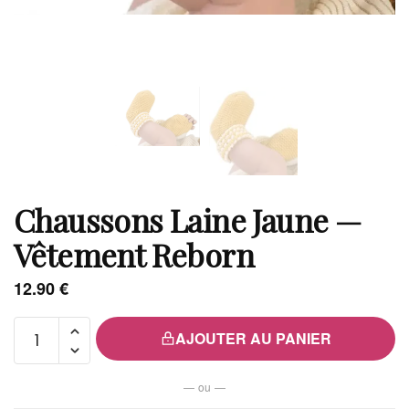
Chaussons Laine Jaune —
Vêtement Reborn
12.90
€
quantité de
AJOUTER AU PANIER
Chaussons
Laine
— ou —
Jaune —