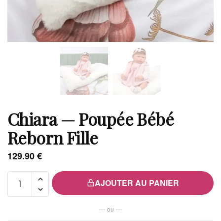
Chiara — Poupée Bébé
Reborn Fille
129.90
€
quantité
AJOUTER AU PANIER
de
Chiara
— ou —
—