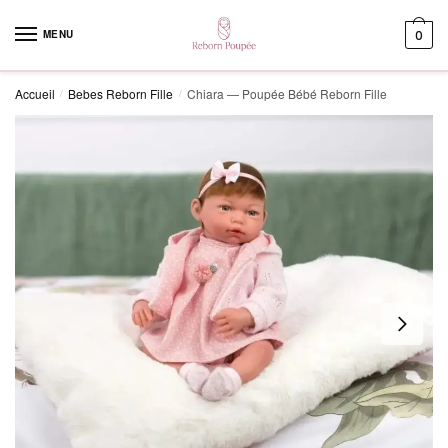
Skip to navigation
Skip to content
MENU
0
Accueil
Bebes Reborn Fille
Chiara — Poupée Bébé Reborn Fille
/
/