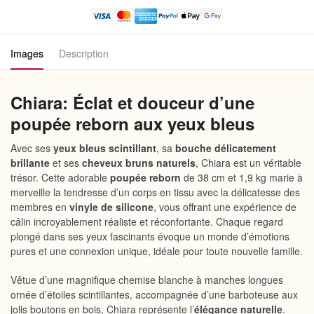
Poupée
Bébé
Reborn
Images
Description
Fille
Chiara: Éclat et douceur d’une
poupée reborn aux yeux bleus
Avec ses
yeux bleus scintillant
, sa
bouche délicatement
brillante
et ses
cheveux bruns naturels
, Chiara est un véritable
trésor. Cette adorable
poupée reborn
de 38 cm et 1,9 kg marie à
merveille la tendresse d’un corps en tissu avec la délicatesse des
membres en
vinyle de silicone
, vous offrant une expérience de
câlin incroyablement réaliste et réconfortante. Chaque regard
plongé dans ses yeux fascinants évoque un monde d’émotions
pures et une connexion unique, idéale pour toute nouvelle famille.
Vêtue d’une magnifique chemise blanche à manches longues
ornée d’étoiles scintillantes, accompagnée d’une barboteuse aux
jolis boutons en bois, Chiara représente l’
élégance naturelle
.