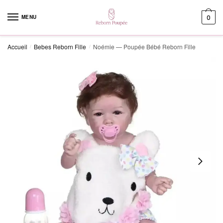
Skip to navigation
Skip to content
MENU
0
Accueil
Bebes Reborn Fille
Noémie — Poupée Bébé Reborn Fille
/
/