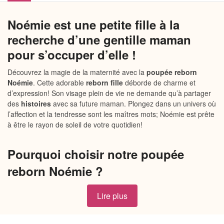
Noémie est une petite fille à la
recherche d’une gentille maman
pour s’occuper d’elle !
Découvrez la magie de la maternité avec la
poupée reborn
Noémie
. Cette adorable
reborn fille
déborde de charme et
d’expression! Son visage plein de vie ne demande qu’à partager
des
histoires
avec sa future maman. Plongez dans un univers où
l’affection et la tendresse sont les maîtres mots; Noémie est prête
à être le rayon de soleil de votre quotidien!
Pourquoi choisir notre poupée
reborn Noémie ?
Un design irrésistible :
Noémie porte une mignonne
Lire plus
barboteuse amusante à motif d’ourson, ornée d’un petit
nœud à pois et de fleurs roses délicates qui ajoutent une