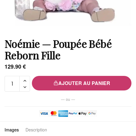
Noémie — Poupée Bébé
Reborn Fille
129.90
€
quantité
AJOUTER AU PANIER
de
Noémie
— ou —
—
Poupée
Bébé
Reborn
Images
Description
Fille