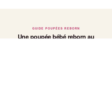
GUIDE POUPÉES REBORN
Une poupée bébé reborn au
réalisme saisissant
Poupée bébé reborn : le réalisme avant tout
Chaque poupée bébé reborn de notre collection est peinte et
façonnée à la main pour reproduire fidèlement la peau, le
poids et les traits d'un vrai nouveau-né — un réalisme qui fait
toute la différence pour les collectionneurs.
Bébé reborn fille ou garçon
Nos bébés reborn se déclinent en versions fille et garçon,