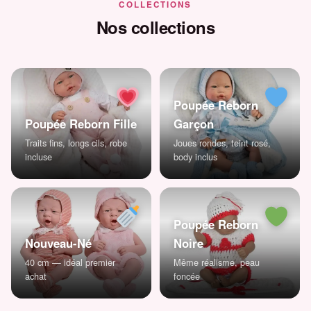
COLLECTIONS
Nos collections
Poupée Reborn
Poupée Reborn Fille
Garçon
Traits fins, longs cils, robe
Joues rondes, teint rosé,
incluse
body inclus
Poupée Reborn
Nouveau-Né
Noire
40 cm — idéal premier
Même réalisme, peau
achat
foncée