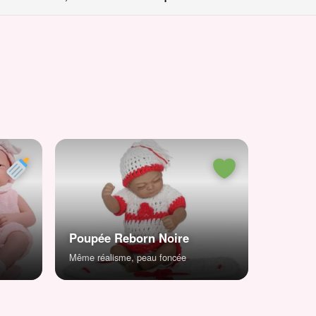
Poupée Reborn Noire
Même réalisme, peau foncée