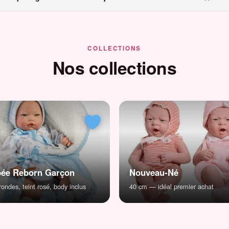
COLLECTIONS
Nos collections
ée Reborn Garçon
Nouveau-Né
ondes, teint rosé, body inclus
40 cm — idéal premier achat