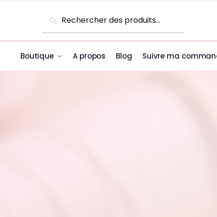
Skip to navigation
Skip to content
Recherche pour :
Recherche
Boutique
A propos
Blog
Suivre ma comman