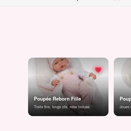
Poupée Reborn Fille
Poup
Traits fins, longs cils, robe incluse
Joues r