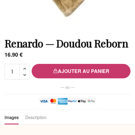
Renardo — Doudou Reborn
16.90
€
quantité
AJOUTER AU PANIER
de
Renardo
— ou —
—
Doudou
Reborn
Images
Description