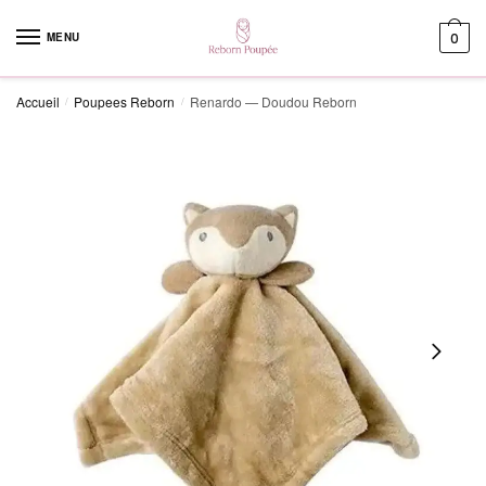
Skip to navigation
Skip to content
MENU
0
Accueil
Poupees Reborn
Renardo — Doudou Reborn
/
/