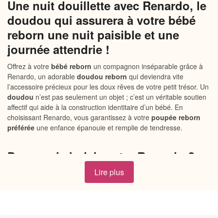
Une nuit douillette avec Renardo, le
doudou qui assurera à votre bébé
reborn une nuit paisible et une
journée attendrie !
Offrez à votre
bébé reborn
un compagnon inséparable grâce à
Renardo, un adorable
doudou reborn
qui deviendra vite
l’accessoire précieux pour les doux rêves de votre petit trésor. Un
doudou
n’est pas seulement un objet ; c’est un véritable soutien
affectif qui aide à la construction identitaire d’un bébé. En
choisissant Renardo, vous garantissez à votre
poupée reborn
préférée
une enfance épanouie et remplie de tendresse.
Pourquoi choisir notre Renardo ?
Lire plus
Peluche 100% douce au toucher, parfaite pour les câlins
et les caresses.
Adaptée à tous vos enfants adorés ainsi qu’à votre
reborn, ce doudou s’intégrera parfaitement dans leur