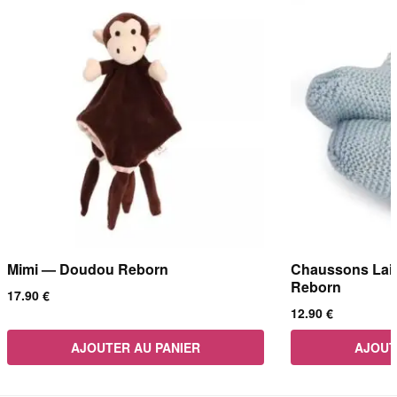
Mimi — Doudou Reborn
Chaussons Lai
Reborn
17.90
€
12.90
€
AJOUTER AU PANIER
AJOUT