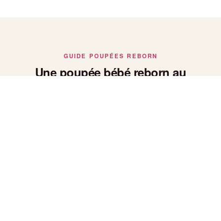
GUIDE POUPÉES REBORN
Une poupée bébé reborn au
réalisme saisissant
Poupée bébé reborn : le réalisme avant tout
Chaque poupée bébé reborn de notre collection est peinte et
façonnée à la main pour reproduire fidèlement la peau, le
poids et les traits d'un vrai nouveau-né — un réalisme qui fait
toute la différence pour les collectionneurs.
Bébé reborn fille ou garçon
Nos bébés reborn se déclinent en versions fille et garçon,