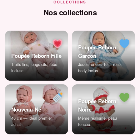
COLLECTIONS
Nos collections
Poupée Reborn
Poupée Reborn Fille
Garçon
Traits fins, longs cils, robe
Joues rondes, teint rosé,
incluse
body inclus
Poupée Reborn
Nouveau-Né
Noire
40 cm — idéal premier
Même réalisme, peau
achat
foncée