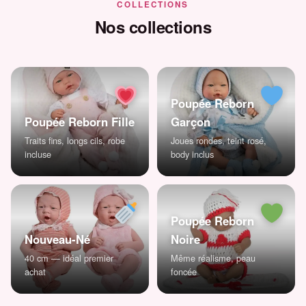
COLLECTIONS
Nos collections
Poupée Reborn
Poupée Reborn Fille
Garçon
Traits fins, longs cils, robe
Joues rondes, teint rosé,
incluse
body inclus
Poupée Reborn
Nouveau-Né
Noire
40 cm — idéal premier
Même réalisme, peau
achat
foncée