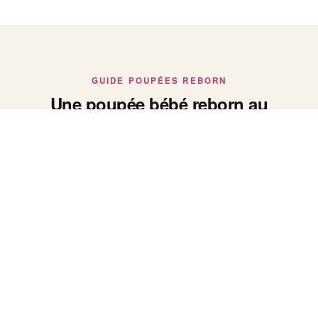
GUIDE POUPÉES REBORN
Une poupée bébé reborn au
réalisme saisissant
Poupée bébé reborn : le réalisme avant tout
Chaque poupée bébé reborn de notre collection est peinte et
façonnée à la main pour reproduire fidèlement la peau, le
poids et les traits d'un vrai nouveau-né — un réalisme qui fait
toute la différence pour les collectionneurs.
Bébé reborn fille ou garçon
Nos bébés reborn se déclinent en versions fille et garçon,