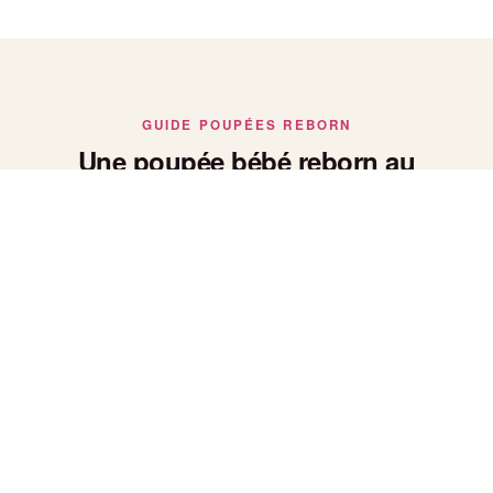
GUIDE POUPÉES REBORN
Une poupée bébé reborn au
réalisme saisissant
Poupée bébé reborn : le réalisme avant tout
Chaque poupée bébé reborn de notre collection est peinte et
façonnée à la main pour reproduire fidèlement la peau, le
poids et les traits d'un vrai nouveau-né — un réalisme qui fait
toute la différence pour les collectionneurs.
Bébé reborn fille ou garçon
Nos bébés reborn se déclinent en versions fille et garçon,