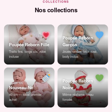
COLLECTIONS
Nos collections
Poupée Reborn
Poupée Reborn Fille
Garçon
Traits fins, longs cils, robe
Joues rondes, teint rosé,
incluse
body inclus
Poupée Reborn
Nouveau-Né
Noire
40 cm — idéal premier
Même réalisme, peau
achat
foncée