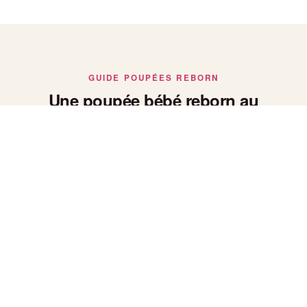
GUIDE POUPÉES REBORN
Une poupée bébé reborn au
réalisme saisissant
Poupée bébé reborn : le réalisme avant tout
Chaque poupée bébé reborn de notre collection est peinte et
façonnée à la main pour reproduire fidèlement la peau, le
poids et les traits d'un vrai nouveau-né — un réalisme qui fait
toute la différence pour les collectionneurs.
Bébé reborn fille ou garçon
Nos bébés reborn se déclinent en versions fille et garçon,