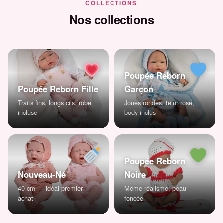
COLLECTIONS
Nos collections
Poupée Reborn
Poupée Reborn Fille
Garçon
Traits fins, longs cils, robe
Joues rondes, teint rosé,
incluse
body inclus
Poupée Reborn
Nouveau-Né
Noire
40 cm — idéal premier
Même réalisme, peau
achat
foncée