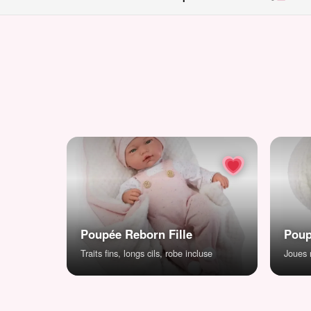
Poupée Reborn Fille
Poup
Traits fins, longs cils, robe incluse
Joues r