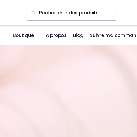
Skip to navigation
Skip to content
Recherche pour :
Recherche
Boutique
A propos
Blog
Suivre ma comman