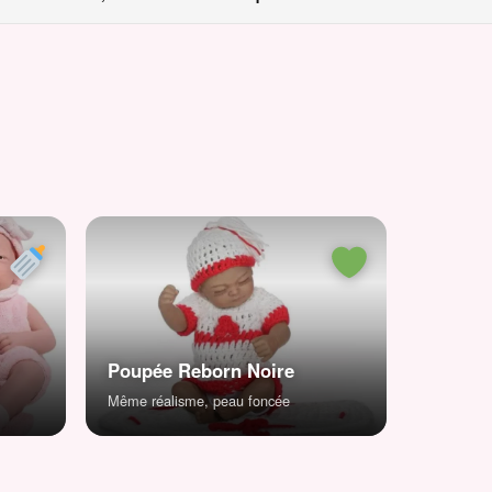
Poupée Reborn Noire
Même réalisme, peau foncée