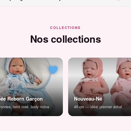
COLLECTIONS
Nos collections
ée Reborn Garçon
Nouveau-Né
ondes, teint rosé, body inclus
40 cm — idéal premier achat