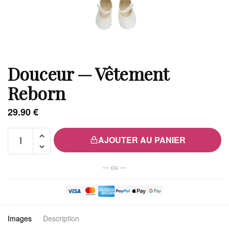
Douceur — Vêtement
Reborn
29.90
€
quantité
AJOUTER AU PANIER
de
Douceur
— ou —
—
Vêtement
Reborn
Images
Description