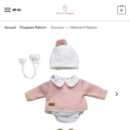
Skip to navigation
Skip to content
MENU
0
Accueil
Poupees Reborn
Douceur — Vêtement Reborn
/
/