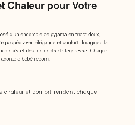
t Chaleur pour Votre
posé d’un ensemble de pyjama en tricot doux,
tre poupée avec élégance et confort. Imaginez la
nchanteurs et des moments de tendresse. Chaque
 adorable bébé reborn.
re chaleur et confort, rendant chaque
rrésistible à l’apparence de votre
tête de votre poupée reste bien au chaud