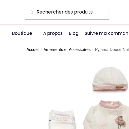
Skip to navigation
Skip to content
Recherche pour :
Recherche
Boutique
A propos
Blog
Suivre ma comman
Accueil
Vetements et Accessoires
Pyjama Douce Nui
/
/