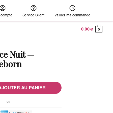
 compte
Service Client
Valider ma commande
0.00
€
0
ce Nuit —
eborn
AJOUTER AU PANIER
— ou —