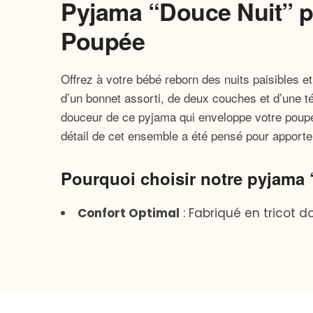
Pyjama “Douce Nuit” p
Poupée
Offrez à votre bébé reborn des nuits paisibles 
d’un bonnet assorti, de deux couches et d’une té
douceur de ce pyjama qui enveloppe votre poup
détail de cet ensemble a été pensé pour apport
Pourquoi choisir notre pyjama 
Confort Optimal
: Fabriqué en tricot 
câlin aussi agréable qu’un doux rêve.
Design Adorable
: Le charmant motif d
poupée, la rendant encore plus attachan
Bonnet Chic
: Le bonnet blanc en trico
tout en ayant un style craquant.