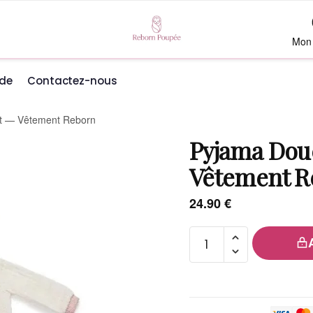
Mon
de
Contactez-nous
t — Vêtement Reborn
Pyjama Dou
Vêtement R
24.90
€
quantité
de
Pyjama
Douce
Nuit —