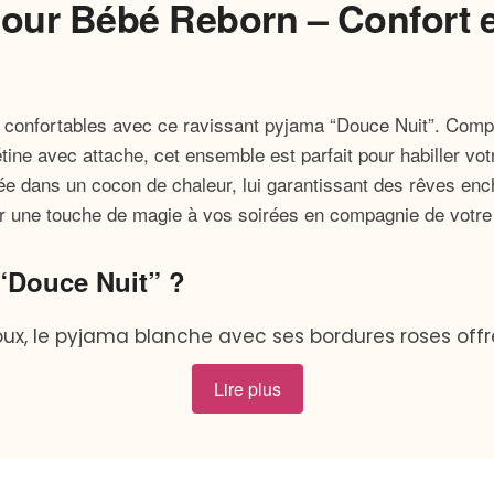
our Bébé Reborn – Confort e
et confortables avec ce ravissant pyjama “Douce Nuit”. Com
tine avec attache, cet ensemble est parfait pour habiller vo
ée dans un cocon de chaleur, lui garantissant des rêves e
er une touche de magie à vos soirées en compagnie de votre
“Douce Nuit” ?
doux, le pyjama blanche avec ses bordures roses off
Lire plus
’oiseau sur le devant du pyjama ajoute une touche i
te.
t, orné d’une délicate bordure rose, assure que la 