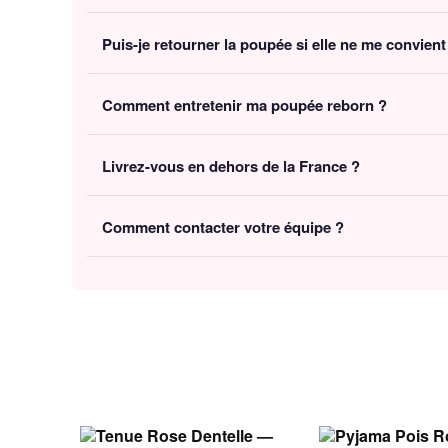
Votre poupée reborn arrive avec un guide de soins et
Puis-je retourner la poupée si elle ne me convient
emballé dans une boite protectrice — idéal pour offrir.
Oui, vous disposez de
30 jours
après réception pour 
Comment entretenir ma poupée reborn ?
Essuyez délicatement le corps et les membres (viny
Livrez-vous en dehors de la France ?
Évitez l'exposition directe au soleil pour conserver l
Oui, nous livrons gratuitement en
France, Belgique,
Comment contacter votre équipe ?
Vous pouvez nous contacter par e-mail à
contact@r