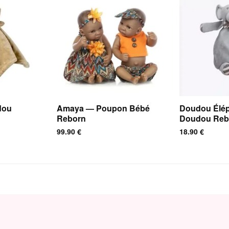
dou
Amaya — Poupon Bébé
Doudou Élé
Reborn
Doudou Reb
99.90
€
18.90
€