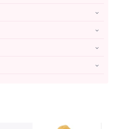
ody, tétine...). Chaque colis est soigneusement
ction est notre priorité absolue.
x mohair se démêlent avec une brosse fine et douce.
.
ons sous 24 heures ouvrées.