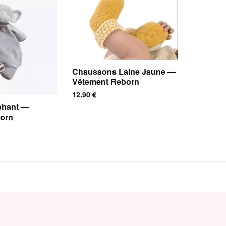
Chaussons Laine Jaune —
Vêtement Reborn
12.90
€
phant —
orn