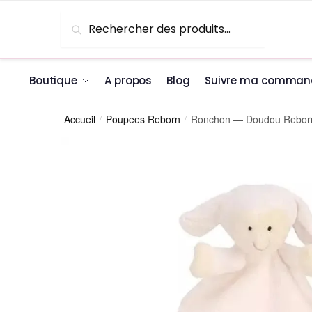
Skip to navigation
Skip to content
Recherche pour :
Recherche
Boutique
A propos
Blog
Suivre ma comman
Accueil
Poupees Reborn
Ronchon — Doudou Rebor
/
/