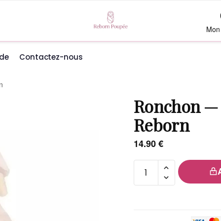
Mon
de
Contactez-nous
n
Ronchon —
Reborn
14.90
€
quantité
de
Ronchon
—
Doudou