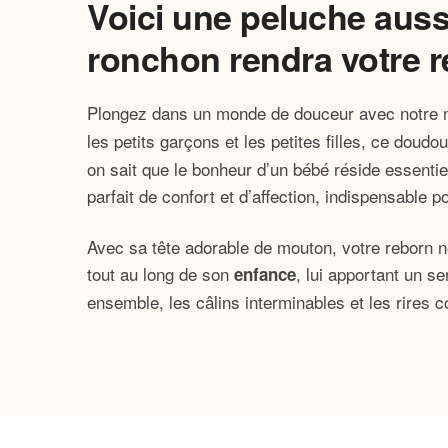
Voici une peluche aus
ronchon rendra votre 
Plongez dans un monde de douceur avec notre 
les petits garçons et les petites filles, ce doudo
on sait que le bonheur d’un bébé réside essenti
parfait de confort et d’affection, indispensable p
Avec sa tête adorable de mouton, votre reborn n
tout au long de son
, lui apportant un s
enfance
ensemble, les câlins interminables et les rires
ancré dans les souvenirs de votre petit.
Pourquoi choisir notre peluch
Peluche 100% douce au toucher
– Con