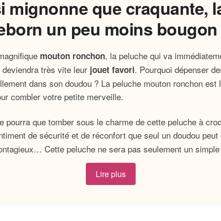
si mignonne que craquante, 
reborn un peu moins bougon 
magnifique
, la peluche qui va immédiatem
mouton ronchon
u deviendra très vite leur
. Pourquoi dépenser de
jouet
favori
ellement dans son doudou ? La peluche mouton ronchon est la
our combler votre petite merveille.
e pourra que tomber sous le charme de cette peluche à croq
entiment de sécurité et de réconfort que seul un doudou peut
 contagieux… Cette peluche ne sera pas seulement un simple
Lire plus
e mouton ronchon ?
çue pour envelopper votre enfant de tendresse.