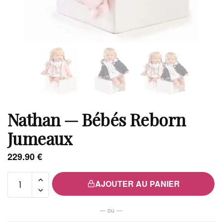
Nathan — Bébés Reborn
Jumeaux
229.90
€
quantité
AJOUTER AU PANIER
de
Nathan
— ou —
— Bébés