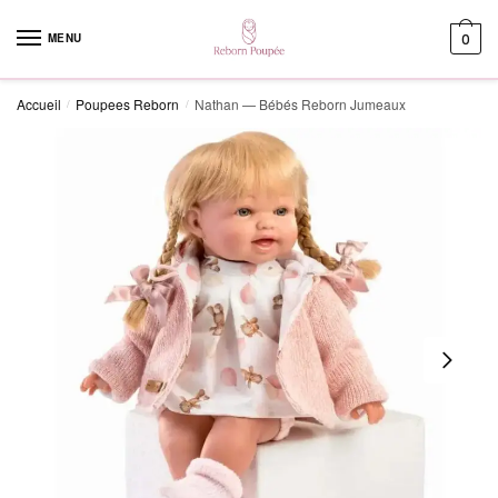
Skip to navigation
Skip to content
MENU
0
Accueil
Poupees Reborn
Nathan — Bébés Reborn Jumeaux
/
/