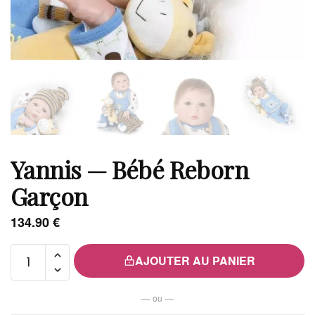
Yannis — Bébé Reborn
Garçon
134.90
€
quantité
AJOUTER AU PANIER
de
Yannis
— ou —
—