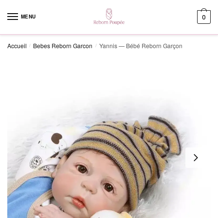
Skip to navigation
Skip to content
MENU
0
Accueil
Bebes Reborn Garcon
Yannis — Bébé Reborn Garçon
/
/