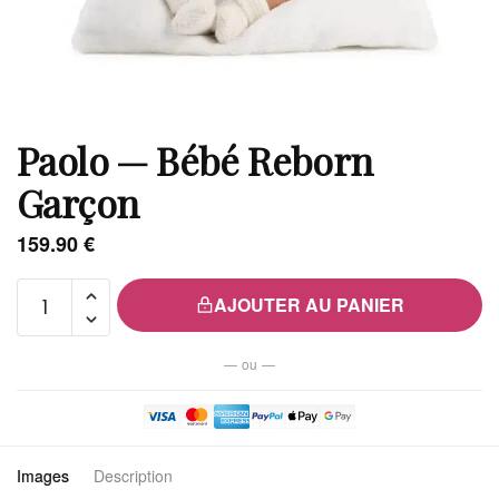
Paolo — Bébé Reborn
Garçon
159.90
€
quantité
AJOUTER AU PANIER
de
Paolo
— ou —
—
Bébé
Reborn
Garçon
Images
Description