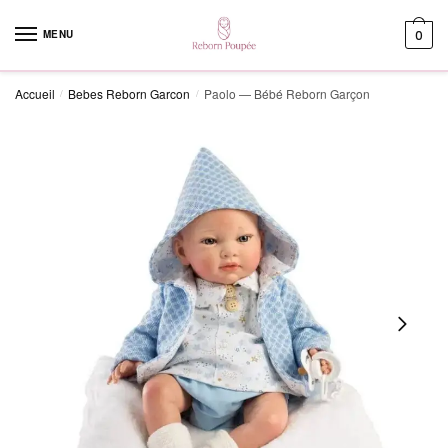
Skip to navigation
Skip to content
MENU
0
Accueil
Bebes Reborn Garcon
Paolo — Bébé Reborn Garçon
/
/