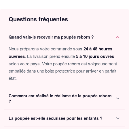
il arbore une chemise blanche ornée de petites étoiles bleues,
accompagnée d’une élégante
veste à capuche
en laine qui
ajoute chaleur et charme à sa tenue. Ses braguitas en popeline
Questions fréquentes
bleue et ses chaussettes en laine beige achèvent son look
adorable. Pour compléter cette expérience unique, Paolo est
accompagné d’un coussin douillet, créant un cocon parfait pour
Quand vais-je recevoir ma poupée reborn ?
les instants de tendresse.
Nous préparons votre commande sous
24 à 48 heures
Fabriqué avec soin dans notre petit atelier en Espagne, Paolo ne
ouvrées
. La livraison prend ensuite
5 à 10 jours ouvrés
vient pas seul. À son arrivée, il est muni d’un certificat
d’authenticité, prouvant son caractère exclusif, d’une carte de
selon votre pays. Votre poupée reborn est soigneusement
naissance soigneusement préparée, ainsi qu’un guide de soins
emballée dans une boite protectrice pour arriver en parfait
détaillé et un catalogue regorgeant d’autres modèles magnifiques
état.
de bébés reborn.
Comment est réalisé le réalisme de la poupée reborn
?
Chaque poupée reborn est fabriquée avec des
techniques
La poupée est-elle sécurisée pour les enfants ?
de peinture avancées
pour reproduire les détails les plus
fins — veines, nuances de peau, lèvres, ongles... Le