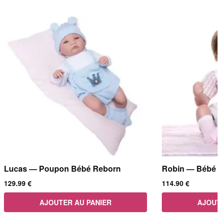
Lucas — Poupon Bébé Reborn
Robin — Bébé 
129.99
€
114.90
€
AJOUTER AU PANIER
AJOUT