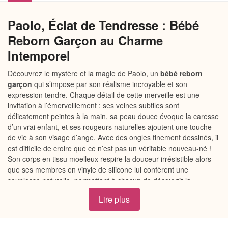
Paolo, Éclat de Tendresse : Bébé
Reborn Garçon au Charme
Intemporel
Découvrez le mystère et la magie de Paolo, un
bébé reborn
garçon
qui s’impose par son réalisme incroyable et son
expression tendre. Chaque détail de cette merveille est une
invitation à l’émerveillement : ses veines subtiles sont
délicatement peintes à la main, sa peau douce évoque la caresse
d’un vrai enfant, et ses rougeurs naturelles ajoutent une touche
de vie à son visage d’ange. Avec des ongles finement dessinés, il
est difficile de croire que ce n’est pas un véritable nouveau-né !
Son corps en tissu moelleux respire la douceur irrésistible alors
que ses membres en vinyle de silicone lui confèrent une
souplesse naturelle, permettant à chacun de découvrir la
sensation authentique de tenir un bébé.
Lire plus
Mesurant 42 cm et pesant 2,2 kg, Paolo est conçu pour donner
l’impression réconfortante de porter un tout-petit. Vêtu avec goût,