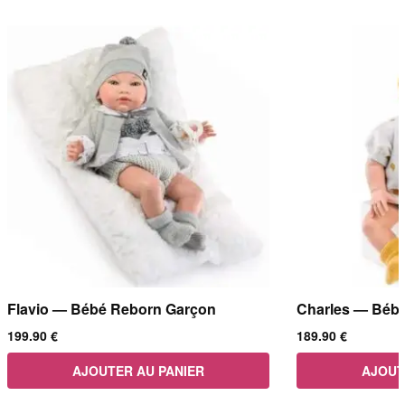
Flavio — Bébé Reborn Garçon
Charles — Béb
199.90
€
189.90
€
AJOUTER AU PANIER
AJOUT