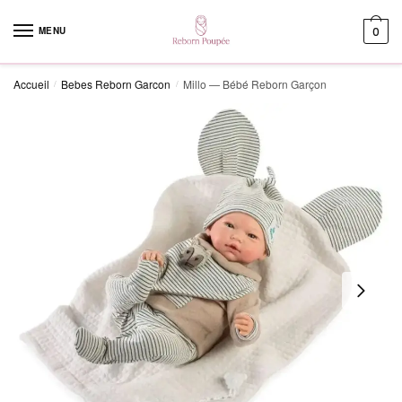
Skip to navigation
Skip to content
MENU
0
Accueil
Bebes Reborn Garcon
Millo — Bébé Reborn Garçon
/
/