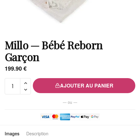
Millo — Bébé Reborn
Garçon
199.90
€
quantité
AJOUTER AU PANIER
de Millo
—
— ou —
Bébé
Reborn
Garçon
Images
Description