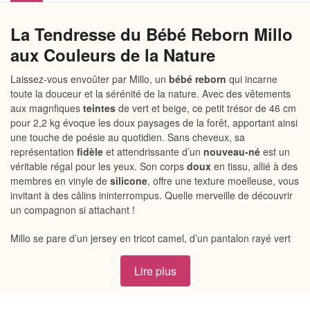
La Tendresse du Bébé Reborn Millo
aux Couleurs de la Nature
Laissez-vous envoûter par Millo, un
bébé reborn
qui incarne
toute la douceur et la sérénité de la nature. Avec des vêtements
aux magnfiques
teintes
de vert et beige, ce petit trésor de 46 cm
pour 2,2 kg évoque les doux paysages de la forêt, apportant ainsi
une touche de poésie au quotidien. Sans cheveux, sa
représentation
fidèle
et attendrissante d’un
nouveau-né
est un
véritable régal pour les yeux. Son corps
doux
en tissu, allié à des
membres en vinyle de
silicone
, offre une texture moelleuse, vous
invitant à des câlins ininterrompus. Quelle merveille de découvrir
un compagnon si attachant !
Millo se pare d’un jersey en tricot camel, d’un pantalon rayé vert
et beige, et d’un adorable bavoir orné d’un motif de raton laveur
qui révèle son esprit ludique. La
couverture
beige avec des
Lire plus
oreillettes, douce comme un nuage, est idéale pour les moments
de repos et d’intimité. Sans oublier la
tétine
accompagnée de sa