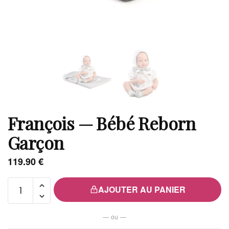
François — Bébé Reborn
Garçon
119.90
€
quantité
AJOUTER AU PANIER
de
François
— ou —
— Bébé