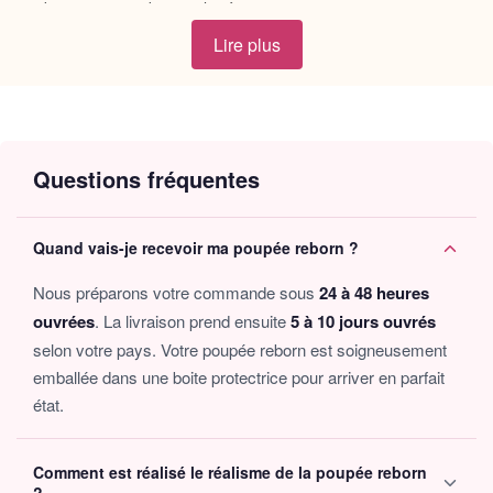
tendres moments de complicité.
Lire plus
En prenant soin de votre
nouveau poupon reborn
, vous aurez
l’occasion de créer une véritable relation attachante. Servez-lui
doucement le biberon pour l’apaiser, emmenez-le en promenade
au grand air, ou changez-lui sa couche avec amour, tout comme
le ferait une
maman aimante
. Chaque interaction avec François
devient un moment magique rempli de sentiments et de souvenirs
Questions fréquentes
précieux.
Quand vais-je recevoir ma poupée reborn ?
Pourquoi choisir notre bébé reborn
François
Nous préparons votre commande sous
24 à 48 heures
ouvrées
. La livraison prend ensuite
5 à 10 jours ouvrés
Taille :
46cm, parfait pour des câlins à volonté.
selon votre pays. Votre poupée reborn est soigneusement
Matière :
Tête et 3/4 bras et jambes en mélange de
emballée dans une boite protectrice pour arriver en parfait
vinyle et silicone, tandis que son corps en tissus est
état.
remplit de coton PP, offrant une douceur incroyable au
toucher.
Comment est réalisé le réalisme de la poupée reborn
Accessoires :
Inclus comme sur la photo, pour