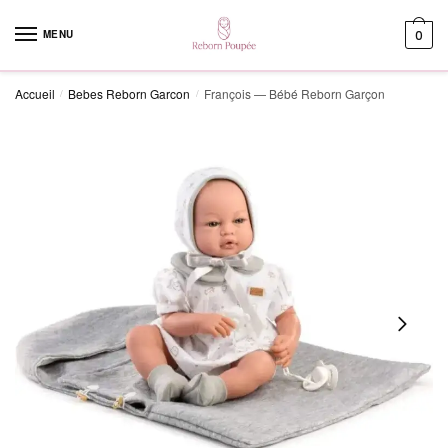
Skip to navigation
Skip to content
MENU
0
Accueil
Bebes Reborn Garcon
François — Bébé Reborn Garçon
/
/