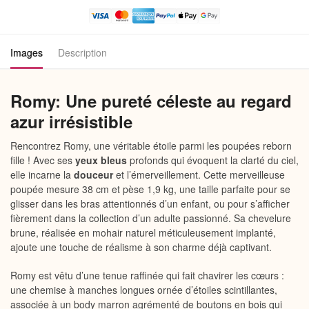
Poupée
Bébé
Reborn
Images
Description
Fille
Romy: Une pureté céleste au regard
azur irrésistible
Rencontrez Romy, une véritable étoile parmi les poupées reborn
fille ! Avec ses
yeux bleus
profonds qui évoquent la clarté du ciel,
elle incarne la
douceur
et l’émerveillement. Cette merveilleuse
poupée mesure 38 cm et pèse 1,9 kg, une taille parfaite pour se
glisser dans les bras attentionnés d’un enfant, ou pour s’afficher
fièrement dans la collection d’un adulte passionné. Sa chevelure
brune, réalisée en mohair naturel méticuleusement implanté,
ajoute une touche de réalisme à son charme déjà captivant.
Romy est vêtu d’une tenue raffinée qui fait chavirer les cœurs :
une chemise à manches longues ornée d’étoiles scintillantes,
associée à un body marron agrémenté de boutons en bois qui