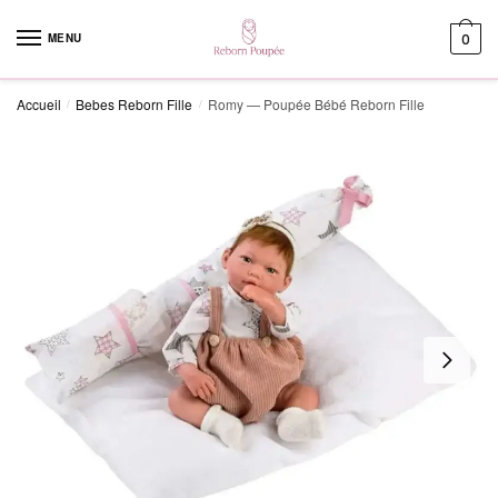
Skip to navigation
Skip to content
MENU
0
Accueil
Bebes Reborn Fille
Romy — Poupée Bébé Reborn Fille
/
/