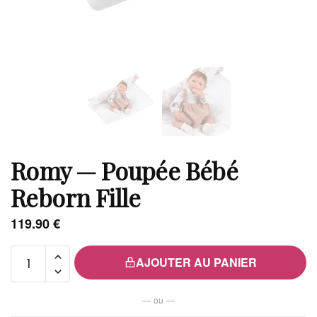
Romy — Poupée Bébé
Reborn Fille
119.90
€
quantité
AJOUTER AU PANIER
de
Romy
— ou —
—