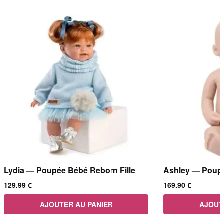
Lydia — Poupée Bébé Reborn Fille
Ashley — Poupé
129.99
€
169.90
€
AJOUTER AU PANIER
AJOUT