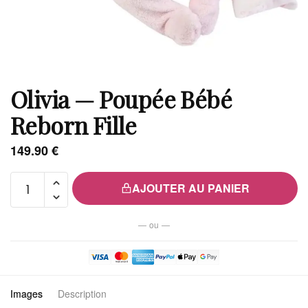
Olivia — Poupée Bébé
Reborn Fille
149.90
€
quantité
AJOUTER AU PANIER
de
Olivia
— ou —
—
Poupée
Bébé
Reborn
Images
Description
Fille