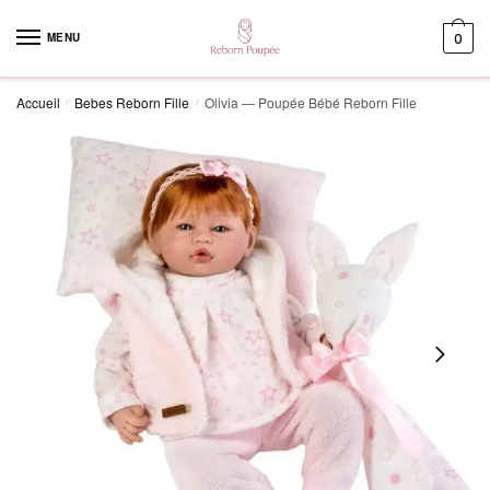
Skip to navigation
Skip to content
MENU
0
Accueil
Bebes Reborn Fille
Olivia — Poupée Bébé Reborn Fille
/
/