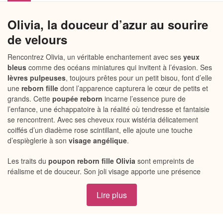
Olivia, la douceur d’azur au sourire
de velours
Rencontrez Olivia, un véritable enchantement avec ses
yeux
bleus
comme des océans miniatures qui invitent à l’évasion. Ses
lèvres pulpeuses
, toujours prêtes pour un petit bisou, font d’elle
une
reborn fille
dont l’apparence capturera le cœur de petits et
grands. Cette
poupée reborn
incarne l’essence pure de
l’enfance, une échappatoire à la réalité où tendresse et fantaisie
se rencontrent. Avec ses cheveux roux wistéria délicatement
coiffés d’un diadème rose scintillant, elle ajoute une touche
d’espièglerie à son
visage angélique
.
Les traits du
poupon reborn fille Olivia
sont empreints de
réalisme et de douceur. Son joli visage apporte une présence
chaleureuse qui promet des instants de jeu enchanteurs et de
câlins réconfortants. Chaque détail a été soigneusement pensé,
Lire plus
des ongles délicatement manucurés à la texture soyeuse de ses
joues, faisant d’Olivia une complice idéale pour les aventures