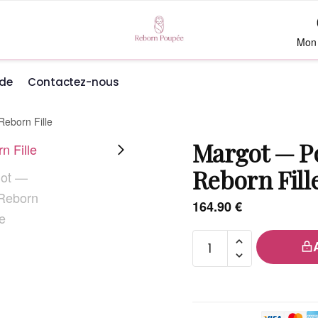
Mon
de
Contactez-nous
eborn Fille
Margot — P
Reborn Fill
164.90
€
quantité
de
Margot
—
Poupée