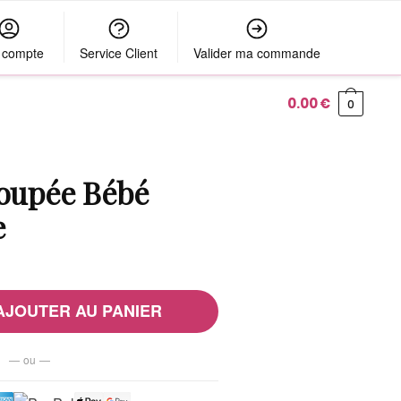
 compte
Service Client
Valider ma commande
0.00
€
0
oupée Bébé
e
AJOUTER AU PANIER
— ou —