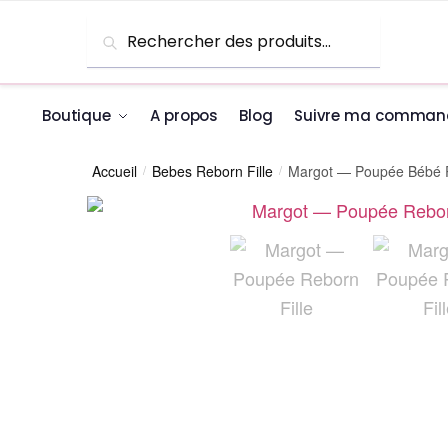
Skip to navigation
Skip to content
Recherche pour :
Recherche
Boutique
A propos
Blog
Suivre ma comman
Accueil
Bebes Reborn Fille
Margot — Poupée Bébé R
/
/