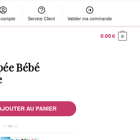
 compte
Service Client
Valider ma commande
0.00
€
0
pée Bébé
e
AJOUTER AU PANIER
— ou —