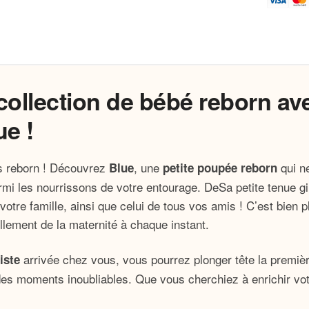
Reborn
Fille
 collection de bébé reborn 
ue !
s reborn ! Découvrez
, une
qui n
Blue
petite poupée reborn
parmi les nourrissons de votre entourage. DeSa petite tenue 
otre famille, ainsi que celui de tous vos amis ! C’est bien 
illement de la maternité à chaque instant.
arrivée chez vous, vous pourrez plonger tête la premiè
iste
des moments inoubliables. Que vous cherchiez à enrichir votr