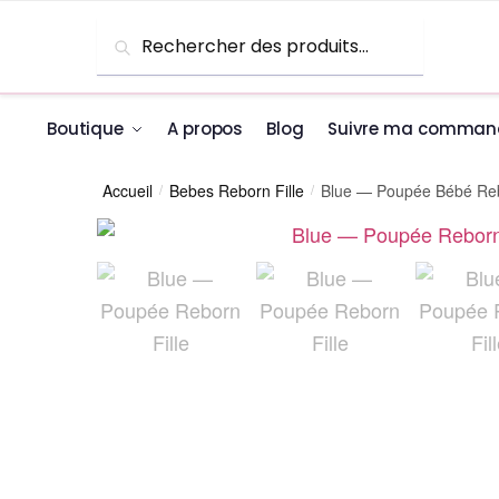
Skip to navigation
Skip to content
Recherche pour :
Recherche
Boutique
A propos
Blog
Suivre ma comman
Accueil
Bebes Reborn Fille
Blue — Poupée Bébé Reb
/
/