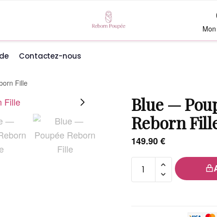
Mon
de
Contactez-nous
orn Fille
Blue — Pou
Reborn Fill
149.90
€
quantité
de Blue
—
Poupée
Bébé