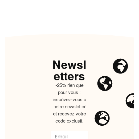
Newsl
etters
-25% rien que
pour vous :
inscrivez-vous à
notre newsletter
et recevez votre
code exclusif.