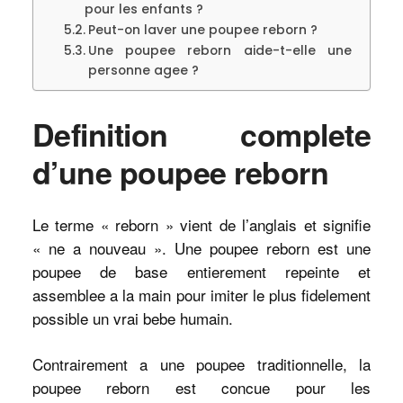
pour les enfants ?
Peut-on laver une poupee reborn ?
Une poupee reborn aide-t-elle une
personne agee ?
Definition complete
d’une poupee reborn
Le terme « reborn » vient de l’anglais et signifie
« ne a nouveau ». Une poupee reborn est une
poupee de base entierement repeinte et
assemblee a la main pour imiter le plus fidelement
possible un vrai bebe humain.
Contrairement a une poupee traditionnelle, la
poupee reborn est concue pour les