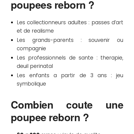
poupees reborn ?
Les collectionneurs adultes : passes d’art
et de realisme
Les grands-parents : souvenir ou
compagnie
Les professionnels de sante : therapie,
deuil perinatal
Les enfants a partir de 3 ans : jeu
symbolique
Combien coute une
poupee reborn ?