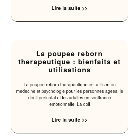
Lire la suite >>
La poupee reborn
therapeutique : bienfaits et
utilisations
La poupee reborn therapeutique est utilisee en
medecine et psychologie pour les personnes agees, le
deuil perinatal et les adultes en souffrance
emotionnelle. La doll
Lire la suite >>