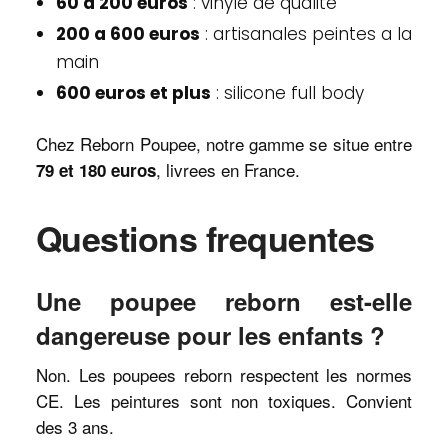
60 a 200 euros
: vinyle de qualite
200 a 600 euros
: artisanales peintes a la
main
600 euros et plus
: silicone full body
Chez Reborn Poupee, notre gamme se situe entre
, livrees en France.
79 et 180 euros
Questions frequentes
Une poupee reborn est-elle
dangereuse pour les enfants ?
Non. Les poupees reborn respectent les normes
CE. Les peintures sont non toxiques. Convient
des 3 ans.