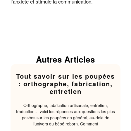
l’anxiete et stimule la communication.
Autres Articles
Tout savoir sur les poupées
: orthographe, fabrication,
entretien
Orthographe, fabrication artisanale, entretien,
traduction… voici les réponses aux questions les plus
posées sur les poupées en général, au-delà de
l’univers du bébé reborn. Comment