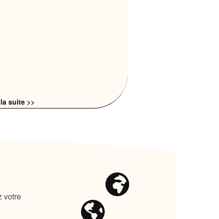
 la suite >>
z votre