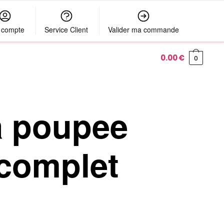
 compte
Service Client
Valider ma commande
0.00
€
0
a poupee
 complet