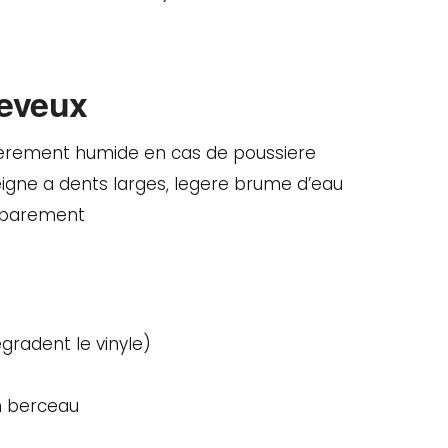
heveux
egerement humide en cas de poussiere
igne a dents larges, legere brume d’eau
separement
degradent le vinyle)
n berceau