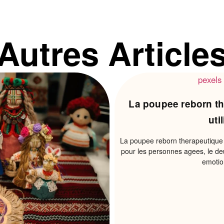
Autres Article
La poupee reborn the
uti
La poupee reborn therapeutique 
pour les personnes agees, le deui
emotion