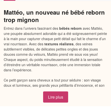
Mattéo, un nouveau né bébé reborn
trop mignon
Entrez dans l’univers fascinant des
bébés reborn
avec Mattéo,
une poupée absolument adorable qui a été soigneusement peinte
à la main pour capturer chaque petit détail qui fait le charme d’un
vrai nourrisson. Avec des
textures réalistes
, des veines
subtilement visibles, de délicates petites ongles et des joues
douces comme du velours, Mattéo prend vie sous vos yeux!
Chaque aspect, du poids minutieusement étudié à la sensation
d’étreindre un véritable nourrisson, crée une immersion totale
dans l’expérience.
Ce petit garçon sans cheveux a tout pour séduire : son visage
doux et lumineux, ses grands yeux pétillants d’innocence, et son
corps en tissu lesté de haute qualité font de lui un trésor
inestimable. Ses membres en silicone et vinyle sont si délicats
Lire plus
qu’on a envie de les câliner encore et encore.
Avec un poids d’environ 2,200 kg et une taille de 42 cm, Mattéo