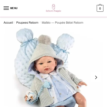
Skip to navigation
Skip to content
MENU
0
Accueil
Poupees Reborn
Mattéo — Poupée Bébé Reborn
/
/