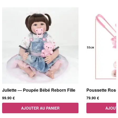
Juliette — Poupée Bébé Reborn Fille
Poussette Rose
99.90
€
79.90
€
AJOUTER AU PANIER
AJOUT