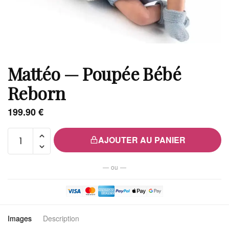
Mattéo — Poupée Bébé
Reborn
199.90
€
quantité
AJOUTER AU PANIER
de
Mattéo
— ou —
—
Poupée
Bébé
Reborn
Images
Description